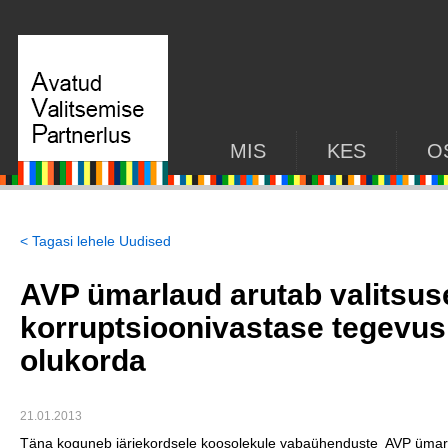
MIS
KES
O
< Tagasi lehele Uudised
AVP ümarlaud arutab valitsus
korruptsioonivastase tegevus
olukorda
21.01.2013
Täna koguneb järjekordsele koosolekule vabaühenduste AVP ümarl