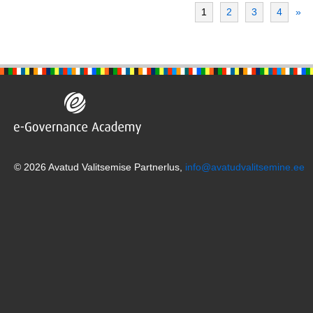
1
2
3
4
»
© 2026 Avatud Valitsemise Partnerlus,
info@avatudvalitsemine.ee