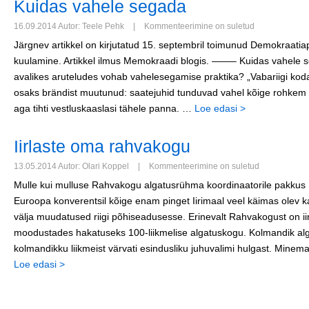
Kuidas vahele segada
16.09.2014 Autor: Teele Pehk
|
Kommenteerimine on suletud
Järgnev artikkel on kirjutatud 15. septembril toimunud Demokraatia
kuulamine. Artikkel ilmus Memokraadi blogis. ——– Kuidas vahele 
avalikes aruteludes vohab vahelesegamise praktika? „Vabariigi koda
osaks brändist muutunud: saatejuhid tunduvad vahel kõige rohkem s
aga tihti vestluskaaslasi tähele panna. …
Loe edasi >
Iirlaste oma rahvakogu
13.05.2014 Autor: Olari Koppel
|
Kommenteerimine on suletud
Mulle kui mulluse Rahvakogu algatusrühma koordinaatorile pakkus
Euroopa konverentsil kõige enam pinget Iirimaal veel käimas olev 
välja muudatused riigi põhiseadusesse. Erinevalt Rahvakogust on iirl
moodustades hakatuseks 100-liikmelise algatuskogu. Kolmandik algat
kolmandikku liikmeist värvati esindusliku juhuvalimi hulgast. Minem
Loe edasi >