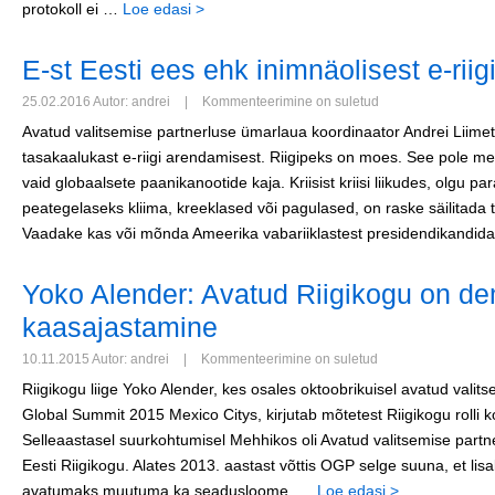
protokoll ei …
Loe edasi >
E-st Eesti ees ehk inimnäolisest e-riigi
25.02.2016 Autor: andrei
|
Kommenteerimine on suletud
Avatud valitsemise partnerluse ümarlaua koordinaator Andrei Liimet
tasakaalukast e-riigi arendamisest. Riigipeks on moes. See pole mei
vaid globaalsete paanikanootide kaja. Kriisist kriisi liikudes, olgu
peategelaseks kliima, kreeklased või pagulased, on raske säilitada 
Vaadake kas või mõnda Ameerika vabariiklastest presidendikandida
Yoko Alender: Avatud Riigikogu on de
kaasajastamine
10.11.2015 Autor: andrei
|
Kommenteerimine on suletud
Riigikogu liige Yoko Alender, kes osales oktoobrikuisel avatud vali
Global Summit 2015 Mexico Citys, kirjutab mõtetest Riigikogu rolli 
Selleaastasel suurkohtumisel Mehhikos oli Avatud valitsemise partne
Eesti Riigikogu. Alates 2013. aastast võttis OGP selge suuna, et lis
avatumaks muutuma ka seadusloome. …
Loe edasi >