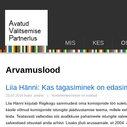
MIS
KES
O
Arvamuslood
Liia Hänni: Kas tagasiminek on edasi
23.03.2016 Autor: andrei
|
Kommenteerimine on suletud
Liia Hänni kirjutab Riigikogu sammudest oma komisjonide töö sulet
käsile võtnud komisjonide istungite jäädvustamise teema, millele e
leida. Teatavasti vallandas siis avalikkuse pahameele istungite salves
salvestised otsustati anda arhiivi. Lisaks jõuti arusaamale, et 2004. 