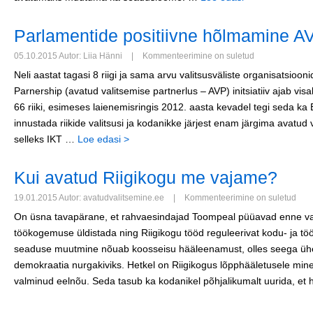
Parlamentide positiivne hõlmamine A
05.10.2015 Autor: Liia Hänni
|
Kommenteerimine on suletud
Neli aastat tagasi 8 riigi ja sama arvu valitsusväliste organisatsi
Parnership (avatud valitsemise partnerlus – AVP) initsiatiiv ajab visa
66 riiki, esimeses laienemisringis 2012. aasta kevadel tegi seda ka Ee
innustada riikide valitsusi ja kodanikke järjest enam järgima avatud
selleks IKT …
Loe edasi >
Kui avatud Riigikogu me vajame?
19.01.2015 Autor: avatudvalitsemine.ee
|
Kommenteerimine on suletud
On üsna tavapärane, et rahvaesindajad Toompeal püüavad enne vali
töökogemuse üldistada ning Riigikogu tööd reguleerivat kodu- ja tö
seaduse muutmine nõuab koosseisu hääleenamust, olles seega ühek
demokraatia nurgakiviks. Hetkel on Riigikogus lõpphääletusele mi
valminud eelnõu. Seda tasub ka kodanikel põhjalikumalt uurida, et