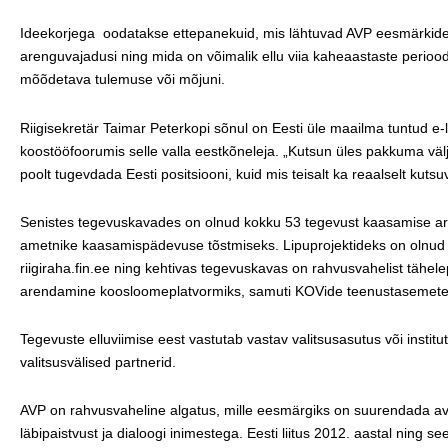
Ideekorjega oodatakse ettepanekuid, mis lähtuvad AVP eesmärkidest
arenguvajadusi ning mida on võimalik ellu viia kaheaastaste perioodi
mõõdetava tulemuse või mõjuni.
Riigisekretär Taimar Peterkopi sõnul on Eesti üle maailma tuntud e
koostööfoorumis selle valla eestkõneleja. „Kutsun üles pakkuma välja j
poolt tugevdada Eesti positsiooni, kuid mis teisalt ka reaalselt kuts
Senistes tegevuskavades on olnud kokku 53 tegevust kaasamise ar
ametnike kaasamispädevuse tõstmiseks. Lipuprojektideks on olnud 
riigiraha.fin.ee ning kehtivas tegevuskavas on rahvusvahelist täh
arendamine koosloomeplatvormiks, samuti KOVide teenustasemete
Tegevuste elluviimise eest vastutab vastav valitsusasutus või instit
valitsusvälised partnerid.
AVP on rahvusvaheline algatus, mille eesmärgiks on suurendada av
läbipaistvust ja dialoogi inimestega. Eesti liitus 2012. aastal ning s