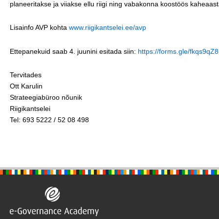
planeeritakse ja viiakse ellu riigi ning vabakonna koostöös kaheaa
Lisainfo AVP kohta
www.riigikantselei.ee/avp
Ettepanekuid saab 4. juunini esitada siin:
https://forms.gle/fkqs9q
Tervitades
Ott Karulin
Strateegiabüroo nõunik
Riigikantselei
Tel: 693 5222 / 52 08 498