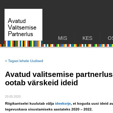
MIS
KES
O
< Tagasi lehele Uudised
Avatud valitsemise partnerlu
ootab värskeid ideid
20.05.2020
Riigikantselei kuulutab välja
ideekorje
, et koguda uusi ideid a
tegevuskava sisustamiseks aastateks 2020 – 2022.