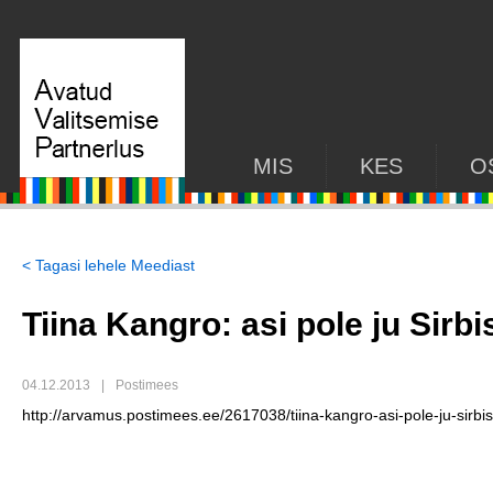
MIS
KES
O
< Tagasi lehele Meediast
Tiina Kangro: asi pole ju Sirbi
04.12.2013
|
Postimees
http://arvamus.postimees.ee/2617038/tiina-kangro-asi-pole-ju-sirbis