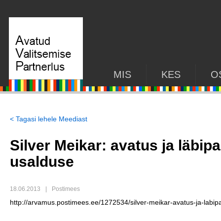
MIS
KES
O
< Tagasi lehele Meediast
Silver Meikar: avatus ja läbip
usalduse
18.06.2013
|
Postimees
http://arvamus.postimees.ee/1272534/silver-meikar-avatus-ja-labip