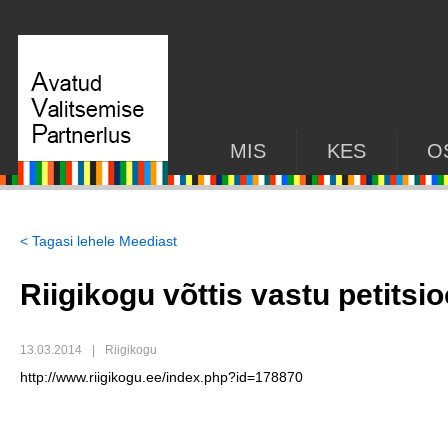
MIS
KES
O
< Tagasi lehele Meediast
Riigikogu võttis vastu petits
13.03.2014
|
Riigikogu
http://www.riigikogu.ee/index.php?id=178870