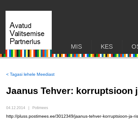
MIS
KES
O
< Tagasi lehele Meediast
Jaanus Tehver: korruptsioon j
04.12.2014
|
Potimees
http://pluss.postimees.ee/3012349/jaanus-tehver-korruptsioon-ja-ri