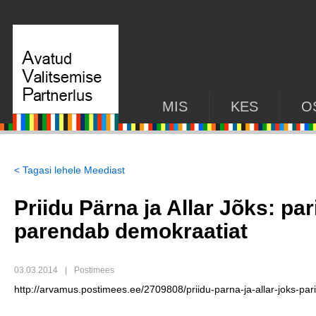
MIS
KES
O
< Tagasi lehele Meediast
Priidu Pärna ja Allar Jõks: p
parendab demokraatiat
03.03.2014
|
Postimees
http://arvamus.postimees.ee/2709808/priidu-parna-ja-allar-joks-p