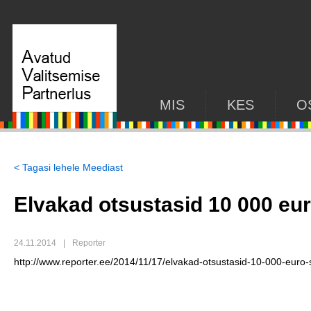
MIS
KES
O
< Tagasi lehele Meediast
Elvakad otsustasid 10 000 eu
24.11.2014
|
Reporter
http://www.reporter.ee/2014/11/17/elvakad-otsustasid-10-000-euro-