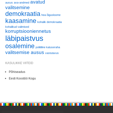
avatud
ausus
ava-andmed
valitsemine
demokraatia
hea õigusloome
kaasamine
kohalik demokraatia
kohalikud valimised
korruptsiooniennetus
läbipaistvus
osalemine
poliitiline katuseraha
valitsemise ausus
vastutavus
KASULIKKE VIITEID
Põhiseadus
Eesti Koostöö Kogu