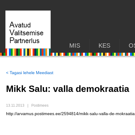
MIS
KES
O
< Tagasi lehele Meediast
Mikk Salu: valla de­mokraatia
13.11.2013
|
Postimees
http://arvamus.postimees.ee/2594814/mikk-salu-valla-de-mokraatia