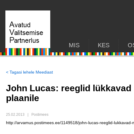
MIS
KES
O
< Tagasi lehele Meediast
John Lucas: reeglid lükkavad
plaanile
25.02.2013
|
Postimees
http://arvamus.postimees.ee/1149518/john-lucas-reeglid-lukkavad-m