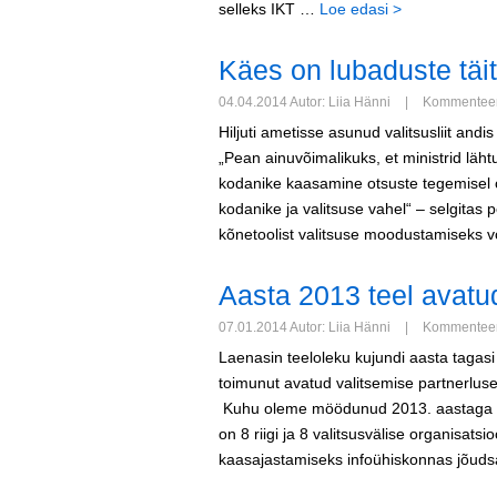
selleks IKT …
Loe edasi >
Käes on lubaduste täi
04.04.2014 Autor: Liia Hänni
|
Kommenteeri
Hiljuti ametisse asunud valitsusliit and
„Pean ainuvõimalikuks, et ministrid läh
kodanike kaasamine otsuste tegemisel o
kodanike ja valitsuse vahel“ – selgitas
kõnetoolist valitsuse moodustamiseks v
Aasta 2013 teel avatu
07.01.2014 Autor: Liia Hänni
|
Kommenteeri
Laenasin teeloleku kujundi aasta tagasi
toimunut avatud valitsemise partnerluse e
Kuhu oleme möödunud 2013. aastaga väl
on 8 riigi ja 8 valitsusvälise organisatsi
kaasajastamiseks infoühiskonnas jõud