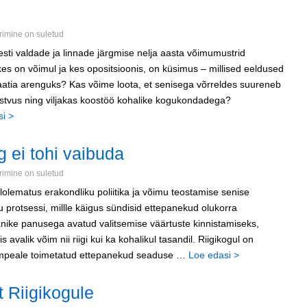
mine on suletud
Eesti valdade ja linnade järgmise nelja aasta võimumustrid
kes on võimul ja kes opositsioonis, on küsimus – millised eeldused
aatia arenguks? Kas võime loota, et senisega võrreldes suureneb
istvus ning viljakas koostöö kohalike kogukondadega?
i >
 ei tohi vaibuda
mine on suletud
lolematus erakondliku poliitika ja võimu teostamise senise
protsessi, millle käigus sündisid ettepanekud olukorra
anike panusega avatud valitsemise väärtuste kinnistamiseks,
s avalik võim nii riigi kui ka kohalikul tasandil. Riigikogul on
oompeale toimetatud ettepanekud seaduse …
Loe edasi >
 Riigikogule