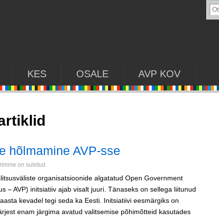
KES
OSALE
AVP KOV
artiklid
vne hõlmamine AVP-sse
mine on suletud
 valitsusväliste organisatsioonide algatatud Open Government
 – AVP) initsiatiiv ajab visalt juuri. Tänaseks on sellega liitunud
aasta kevadel tegi seda ka Eesti. Initsiatiivi eesmärgiks on
e järjest enam järgima avatud valitsemise põhimõtteid kasutades