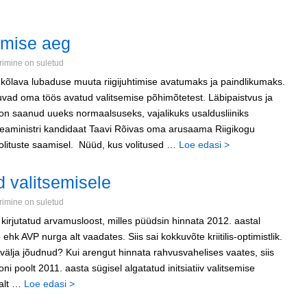
tmise aeg
mine on suletud
is kõlava lubaduse muuta riigijuhtimise avatumaks ja paindlikumaks.
tuvad oma töös avatud valitsemise põhimõtetest. Läbipaistvus ja
n saanud uueks normaalsuseks, vajalikuks usaldusliiniks
 peaministri kandidaat Taavi Rõivas oma arusaama Riigikogu
olituste saamisel. Nüüd, kus volitused …
Loe edasi >
d valitsemisele
mine on suletud
 kirjutatud arvamusloost, milles püüdsin hinnata 2012. aastal
hk AVP nurga alt vaadates. Siis sai kokkuvõte kriitilis-optimistlik.
ja jõudnud? Kui arengut hinnata rahvusvahelises vaates, siis
ooni poolt 2011. aasta sügisel algatatud initsiatiiv valitsemise
salt …
Loe edasi >