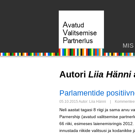
MIS
Autori
Liia Hänni
Parlamentide positii
05.10.2015 Autor: Liia Hänni
|
Kommenteeri
Neli aastat tagasi 8 riigi ja sama arvu
Parnership (avatud valitsemise partnerlus
66 riiki, esimeses laienemisringis 2012. 
innustada riikide valitsusi ja kodanikk