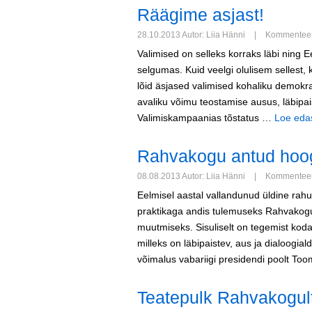
Räägime asjast!
28.10.2013 Autor: Liia Hänni
|
Kommenteeri
Valimised on selleks korraks läbi ning 
selgumas. Kuid veelgi olulisem sellest, 
lõid äsjased valimised kohaliku demokr
avaliku võimu teostamise ausus, läbipa
Valimiskampaanias tõstatus …
Loe edas
Rahvakogu antud hoog
08.08.2013 Autor: Liia Hänni
|
Kommenteeri
Eelmisel aastal vallandunud üldine rahu
praktikaga andis tulemuseks Rahvakogu 
muutmiseks. Sisuliselt on tegemist kod
milleks on läbipaistev, aus ja dialoogialdi
võimalus vabariigi presidendi poolt T
Teatepulk Rahvakogult