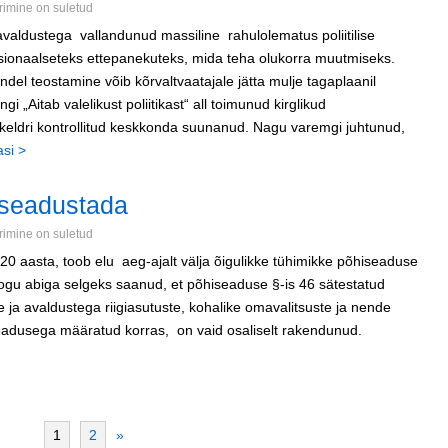
mine on suletud
aldustega vallandunud massiline rahulolematus poliitilise
sionaalseteks ettepanekuteks, mida teha olukorra muutmiseks.
indel teostamine võib kõrvaltvaatajale jätta mulje tagaplaanil
gi „Aitab valelikust poliitikast“ all toimunud kirglikud
eldri kontrollitud keskkonda suunanud. Nagu varemgi juhtunud,
si >
b seadustada
mine on suletud
 20 aasta, toob elu aeg-ajalt välja õigulikke tühimikke põhiseaduse
u abiga selgeks saanud, et põhiseaduse §-is 46 sätestatud
ja avaldustega riigiasutuste, kohalike omavalitsuste ja nende
eadusega määratud korras, on vaid osaliselt rakendunud.
1
2
»