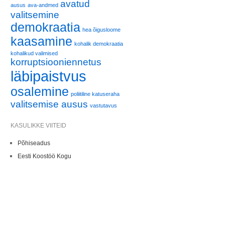
avatud
ausus
ava-andmed
valitsemine
demokraatia
hea õigusloome
kaasamine
kohalik demokraatia
kohalikud valimised
korruptsiooniennetus
läbipaistvus
osalemine
poliitiline katuseraha
valitsemise ausus
vastutavus
KASULIKKE VIITEID
Põhiseadus
Eesti Koostöö Kogu