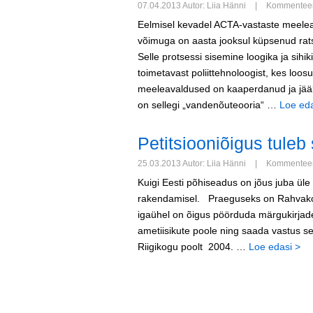
07.04.2013 Autor: Liia Hänni
|
Kommenteeri
Eelmisel kevadel ACTA-vastaste meeleav
võimuga on aasta jooksul küpsenud rat
Selle protsessi sisemine loogika ja sihik
toimetavast poliittehnoloogist, kes loosun
meeleavaldused on kaaperdanud ja jääk
on sellegi „vandenõuteooria“ …
Loe eda
Petitsiooniõigus tule
25.03.2013 Autor: Liia Hänni
|
Kommenteeri
Kuigi Eesti põhiseadus on jõus juba üle
rakendamisel. Praeguseks on Rahvakog
igaühel on õigus pöörduda märgukirjade 
ametiisikute poole ning saada vastus s
Riigikogu poolt 2004. …
Loe edasi >